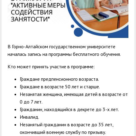
центр
педагогического
общественностью
образования
Международная
Управление по
Центр тестирования
Центр развития
деятельность
административно-
иностранных граждан
компетенций
хозяйственной работе
по русскому языку
государственных и
В Горно-Алтайском государственном университете
Закупки
Профком студентов и
муниципальных
началась запись на программы бесплатного обучения.
аспирантов
служащих
Кто может принять участие в программе:
Республиканская
Центр русского языка
Лучшие студенты
Совет родителей
Граждане предпенсионного возраста.
профсоюзная
как иностранного
(законных
Сведения о доходах
Граждане в возрасте 50 лет и старше.
организация высшей
представителей)
Незанятая женщина, имеющая детей в возрасте от
Вопросы ректору
школы
несовершеннолетних
0 до 7 лет.
Структура
обучающихся ГАГУ
Гражданин, находящийся в декрете до 3-х лет.
Инвалид.
Образовательный
Информация о
Незанятый гражданин в возрасте до 35 лет,
модуль «Обучение
предоставлении
окончивший военную службу по призыву.