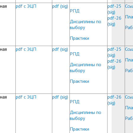
ная
pdf с ЭЦП
pdf
(sig)
pdf-25
Ссы
РПД
(sig)
Пла
pdf-26
Дисциплины по
(sig)
выбору
Раб
Практики
ная
pdf с ЭЦП
pdf
(sig)
pdf-25
Ссы
РПД
(sig)
Пла
pdf-26
Дисциплины по
(sig)
выбору
Раб
Практики
ная
pdf с ЭЦП
pdf
(sig)
pdf-26
Ссы
РПД
(sig)
Пла
Дисциплины по
выбору
Раб
Практики