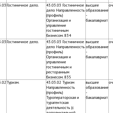
3.03
Гостиничное дело.
43.03.03 Гостиничное
высшее
оч
дело Направленность
образование
(профиль)
-
Организация и
бакалавриат
управление
гостиничным
бизнесом. 834
3.03
Гостиничное дело.
43.03.03 Гостиничное
высшее
оч
дело Направленность
образование
(профиль)
-
Организация и
бакалавриат
управление
гостиничным и
ресторанным
бизнесом. 835
3.02
Туризм.
43.03.02 Туризм
высшее
оч
Направленность
образование
(профиль)
-
Туроператорская и
бакалавриат
турагентская
деятельность (с
дополнительной