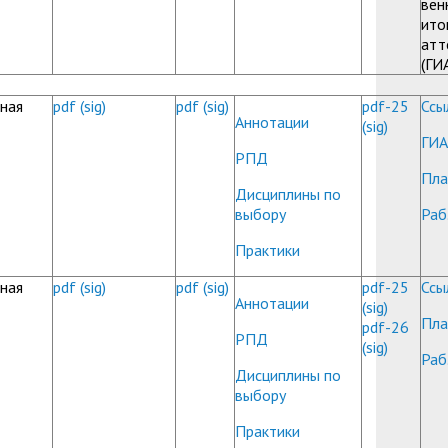
вен
ито
атт
(ГИ
ная
pdf
(sig)
pdf
(sig)
pdf-25
Ссы
Аннотации
(sig)
ГИА
РПД
Пла
Дисциплины по
выбору
Раб
Практики
ная
pdf
(sig)
pdf
(sig)
pdf-25
Ссы
Аннотации
(sig)
Пла
pdf-26
РПД
(sig)
Раб
Дисциплины по
выбору
Практики