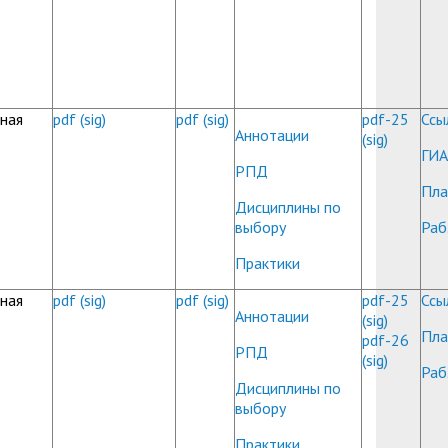
ная
pdf
(sig)
pdf
(sig)
pdf-25
Ссы
Аннотации
(sig)
ГИА
РПД
Пла
Дисциплины по
выбору
Раб
Практики
ная
pdf
(sig)
pdf
(sig)
pdf-25
Ссы
Аннотации
(sig)
Пла
pdf-26
РПД
(sig)
Раб
Дисциплины по
выбору
Практики