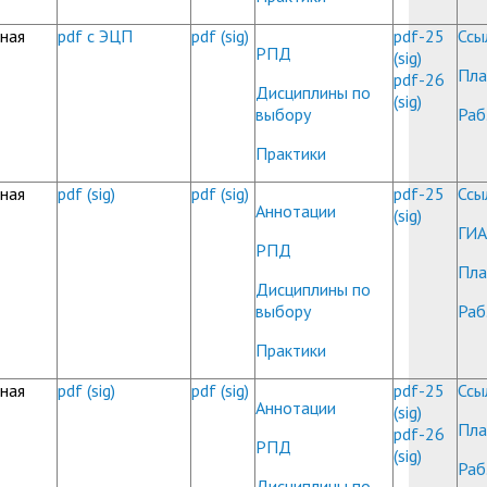
ная
pdf с ЭЦП
pdf
(sig)
pdf-25
Ссы
РПД
(sig)
Пла
pdf-26
Дисциплины по
(sig)
выбору
Раб
Практики
ная
pdf
(sig)
pdf
(sig)
pdf-25
Ссы
Аннотации
(sig)
ГИА
РПД
Пла
Дисциплины по
выбору
Раб
Практики
ная
pdf
(sig)
pdf
(sig)
pdf-25
Ссы
Аннотации
(sig)
Пла
pdf-26
РПД
(sig)
Раб
Дисциплины по