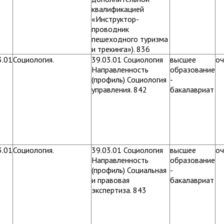
квалификацией
«Инструктор-
проводник
пешеходного туризма
и трекинга»). 836
3.01
Социология.
39.03.01 Социология
высшее
оч
Направленность
образование
(профиль) Социология
-
управления. 842
бакалавриат
3.01
Социология.
39.03.01 Социология
высшее
оч
Направленность
образование
(профиль) Социальная
-
и правовая
бакалавриат
экспертиза. 843