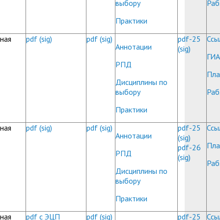
выбору
Раб
Практики
ная
pdf
(sig)
pdf
(sig)
pdf-25
Ссы
Аннотации
(sig)
ГИА
РПД
Пла
Дисциплины по
выбору
Раб
Практики
ная
pdf
(sig)
pdf
(sig)
pdf-25
Ссы
Аннотации
(sig)
Пла
pdf-26
РПД
(sig)
Раб
Дисциплины по
выбору
Практики
ная
pdf с ЭЦП
pdf
(sig)
pdf-25
Ссы