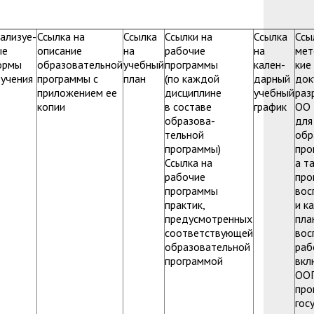
зопасности
менты
пасность
овой грамотности
ализуе-
Ссылка на
Ссылка
Ссылки на
Ссылка
Ссы
ые
описание
на
рабочие
на
мет
ского образования
ормы
образовательной
учебный
программы
кален-
кие
учения
программы с
план
(по каждой
дарный
док
й государственных и муниципальных
приложением ее
дисциплине
учебный
раз
копии
в составе
график
ОО
сть
образова-
для
тельной
обр
 представителей) несовершеннолетних
программы)
про
Ссылка на
а т
ая организация высшей школы
рабочие
про
нии академического отпуска обучающимся
программы
вос
практик,
и к
предусмотренных
пла
соответствующей
вос
образовательной
раб
программой
вкл
ОО
про
гос