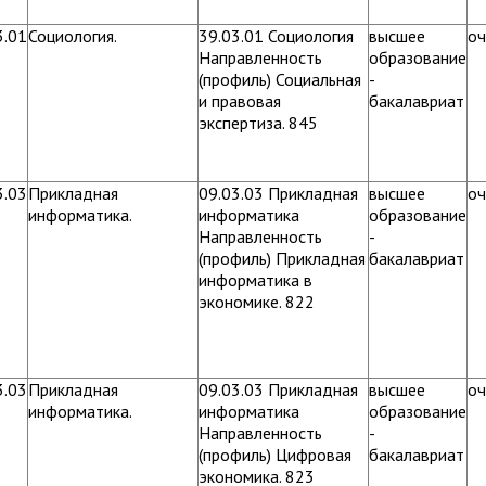
3.01
Социология.
39.03.01 Социология
высшее
оч
Направленность
образование
(профиль) Социальная
-
и правовая
бакалавриат
экспертиза. 845
3.03
Прикладная
09.03.03 Прикладная
высшее
оч
информатика.
информатика
образование
Направленность
-
(профиль) Прикладная
бакалавриат
информатика в
экономике. 822
3.03
Прикладная
09.03.03 Прикладная
высшее
оч
информатика.
информатика
образование
Направленность
-
(профиль) Цифровая
бакалавриат
экономика. 823