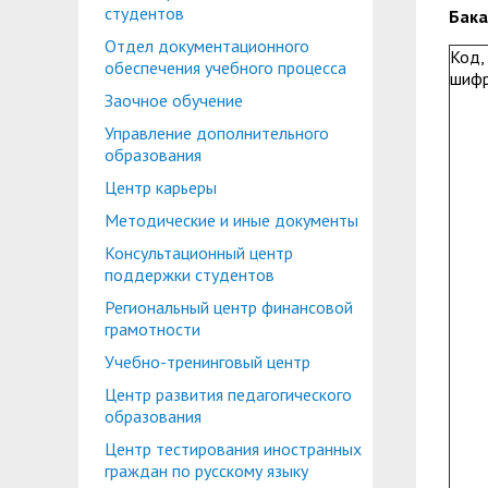
Планово-финансовое управление
Центр карьеры
студентов
Бака
Отдел документационного
Координационный центр
Консультационный центр поддержки студен
Код,
обеспечения учебного процесса
шиф
Противодействие коррупции
Учебно-тренинговый центр
Заочное обучение
Управление дополнительного
Охрана труда
Центр тестирования иностранных граждан по
образования
Центр по информационной политике и связя
Центр карьеры
Центр русского языка как иностранного
Методические и иные документы
Управление по административно-хозяйствен
Консультационный центр
Профком студентов и аспирантов
поддержки студентов
Образовательный модуль «Обучение служен
Региональный центр финансовой
Лучшие студенты
грамотности
Вопросы ректору
Учебно-тренинговый центр
Центр развития педагогического
образования
Центр тестирования иностранных
граждан по русскому языку