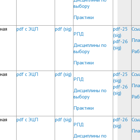
выбору
Практики
ная
pdf с ЭЦП
pdf
(sig)
pdf-25
Ссы
РПД
(sig)
Пла
pdf-26
Дисциплины по
(sig)
выбору
Раб
Практики
ная
pdf с ЭЦП
pdf
(sig)
pdf-25
Ссы
РПД
(sig)
Пла
pdf-26
Дисциплины по
(sig)
выбору
Раб
Практики
ная
pdf с ЭЦП
pdf
(sig)
pdf-26
Ссы
РПД
(sig)
Пла
Дисциплины по