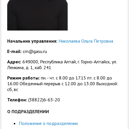
центр
педагогического
общественностью
образования
Международная
Управление по
Центр тестирования
Центр развития
деятельность
административно-
иностранных граждан
компетенций
хозяйственной работе
по русскому языку
государственных и
Начальник управления:
Николаева Ольга Петровна
Закупки
Профком студентов и
муниципальных
E-mail:
crn@gasu.ru
аспирантов
служащих
Адрес:
649000, Республика Алтай, г. Горно-Алтайск, ул.
Республиканская
Центр русского языка
Лучшие студенты
Совет родителей
Ленкина, д. 1, каб. 241
профсоюзная
как иностранного
(законных
Режим работы:
пн. - чт. с 8.00 до 17.15 пт. c 8.00 до
Сведения о доходах
16.00 Обеденный перерыв с 12.00 до 13.00 Выходной:
организация высшей
представителей)
сб, вс
Вопросы ректору
школы
несовершеннолетних
Телефон:
(38822)6-63-20
Структура
обучающихся ГАГУ
О ПОДРАЗДЕЛЕНИИ
Образовательный
Информация о
модуль «Обучение
предоставлении
Положение о подразделении