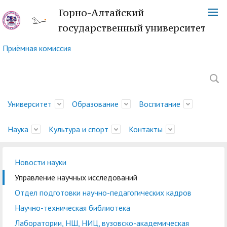
Горно-Алтайский
государственный университет
Приёмная комиссия
Университет
Образование
Воспитание
Наука
Культура и спорт
Контакты
Новости науки
Обращение ректора
Факультеты
Управление
Новости науки
Немецкий культурный
Телефонный справочник
История
Учебно-методическое
Центр социально-
Управление научных
Центр языка и культуры
Платежные реквизиты
Управление научных исследований
молодежной политики
центр
управление
психологической
исследований
Китая
Ученый совет
Символика ГАГУ
Администрация
Карта корпусов
Отдел подготовки научно-педагогических кадров
и воспитательной
помощи
Методический совет
Отдел подготовки
Туристский клуб
Образовательная
Научно-техническая
Спортивный клуб
Военный учебный центр
Карта сайта
Отдел
Научно-техническая библиотека
деятельности
ГАГУ
научно-педагогических
"Горизонт"
деятельность
Совет по
библиотека
"Буревестник"
при ГАГУ
делопроизводства
Лаборатории, НШ, НИЦ, вузовско-академическая