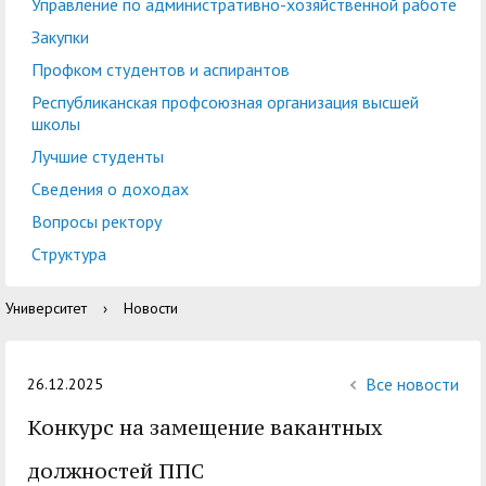
центр
педагогического
Управление по административно-хозяйственной работе
общественностью
образования
Закупки
Международная
Управление по
Профком студентов и аспирантов
Центр тестирования
Центр развития
деятельность
административно-
Республиканская профсоюзная организация высшей
иностранных граждан
компетенций
школы
хозяйственной работе
по русскому языку
государственных и
Лучшие студенты
Закупки
Профком студентов и
муниципальных
Сведения о доходах
аспирантов
служащих
Вопросы ректору
Республиканская
Центр русского языка
Лучшие студенты
Совет родителей
Структура
профсоюзная
как иностранного
(законных
Сведения о доходах
Университет
›
Новости
организация высшей
представителей)
Вопросы ректору
школы
несовершеннолетних
Структура
обучающихся ГАГУ
Все новости
26.12.2025
Образовательный
Конкурс на замещение вакантных
Информация о
модуль «Обучение
предоставлении
должностей ППС