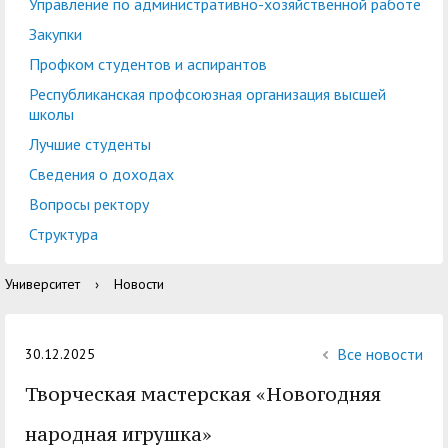
центр
педагогического
Управление по административно-хозяйственной работе
общественностью
образования
Закупки
Международная
Управление по
Профком студентов и аспирантов
Центр тестирования
Центр развития
деятельность
административно-
Республиканская профсоюзная организация высшей
иностранных граждан
компетенций
школы
хозяйственной работе
по русскому языку
государственных и
Лучшие студенты
Закупки
Профком студентов и
муниципальных
Сведения о доходах
аспирантов
служащих
Вопросы ректору
Республиканская
Центр русского языка
Лучшие студенты
Совет родителей
Структура
профсоюзная
как иностранного
(законных
Сведения о доходах
Университет
›
Новости
организация высшей
представителей)
Вопросы ректору
школы
несовершеннолетних
Структура
обучающихся ГАГУ
Все новости
30.12.2025
Образовательный
Творческая мастерская «Новогодняя
Информация о
модуль «Обучение
предоставлении
народная игрушка»