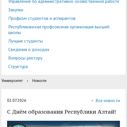
центр
педагогического
Управление по административно-хозяйственной работе
общественностью
образования
Закупки
Международная
Управление по
Профком студентов и аспирантов
Центр тестирования
Центр развития
деятельность
административно-
Республиканская профсоюзная организация высшей
иностранных граждан
компетенций
школы
хозяйственной работе
по русскому языку
государственных и
Лучшие студенты
Закупки
Профком студентов и
муниципальных
Сведения о доходах
аспирантов
служащих
Вопросы ректору
Республиканская
Центр русского языка
Лучшие студенты
Совет родителей
Структура
профсоюзная
как иностранного
(законных
Сведения о доходах
Университет
›
Новости
организация высшей
представителей)
Вопросы ректору
школы
несовершеннолетних
Структура
обучающихся ГАГУ
Все новости
02.07.2026
Образовательный
С Днём образования Республики Алтай!
Информация о
модуль «Обучение
предоставлении